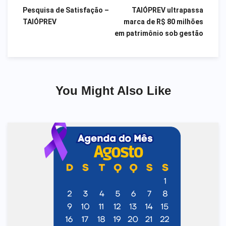
Pesquisa de Satisfação –
TAIÓPREV ultrapassa
Navegação
TAIÓPREV
marca de R$ 80 milhões
em patrimônio sob gestão
de
Post
You Might Also Like